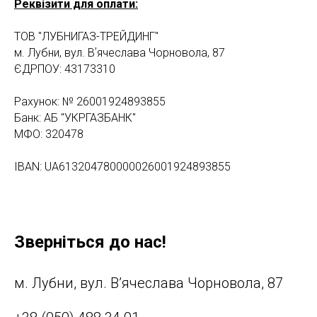
Реквізити для оплати:
ТОВ "ЛУБНИГАЗ-ТРЕЙДИНГ"
м. Лубни, вул. Вʼячеслава Чорновола, 87
ЄДРПОУ: 43173310
Рахунок: № 26001924893855
Банк: АБ "УКРГАЗБАНК"
МФО: 320478
IBAN: UA613204780000026001924893855
Зверніться до нас!
м. Лубни, вул. Вʼячеслава Чорновола, 87