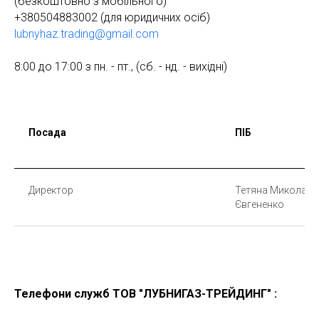
(безкоштовно з мобільного)
+380504883002
(для юридичних осіб)
lubnyhaz.trading@gmail.com
8:00 до 17:00 з пн. - пт., (cб. - нд. - вихідні)
Посада
ПІБ
Директор
Тетяна Миколаїв
Євгененко
Телефони служб ТОВ "
ЛУБНИГАЗ-ТРЕЙДИНГ
" :